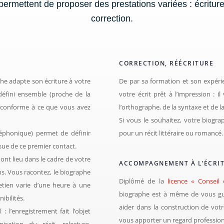
ermettent de proposer des prestations variées : écritur
correction.
CORRECTION, RÉÉCRITURE
phe adapte son écriture à votre
De par sa formation et son expéri
défini ensemble (proche de la
votre écrit prêt à l’impression : il
ra conforme à ce que vous avez
l’orthographe, de la syntaxe et de l
Si vous le souhaitez, votre biogr
léphonique) permet de définir
pour un récit littéraire ou romancé.
issue de ce premier contact.
 ont lieu dans le cadre de votre
ACCOMPAGNEMENT À L’ÉCRI
ns. Vous racontez, le biographe
Diplômé de la
licence « Conseil 
etien varie d’une heure à une
biographe est à même de vous guid
ibilités.
aider dans la construction de votr
: l’enregistrement fait l’objet
vous apporter un regard profession
isation du récit, relecture,