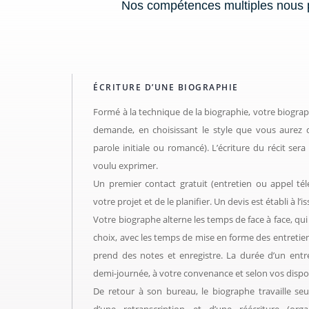
Nos compétences multiples nous p
ÉCRITURE D’UNE BIOGRAPHIE
Formé à la technique de la biographie, votre biogra
demande, en choisissant le style que vous aurez 
parole initiale ou romancé). L’écriture du récit se
voulu exprimer.
Un premier contact gratuit (entretien ou appel té
votre projet et de le planifier. Un devis est établi à l’
Votre biographe alterne les temps de face à face, qui
choix, avec les temps de mise en forme des entretie
prend des notes et enregistre. La durée d’un entr
demi-journée, à votre convenance et selon vos dispon
De retour à son bureau, le biographe travaille seul 
d’une retranscription et d’une réécriture (organ